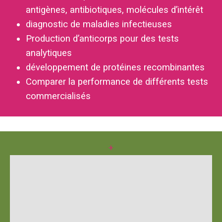
antigènes, antibiotiques, molécules d’intérêt
diagnostic de maladies infectieuses
Production d’anticorps pour des tests
analytiques
développement de protéines recombinantes
Comparer la performance de différents tests
commercialisés
+